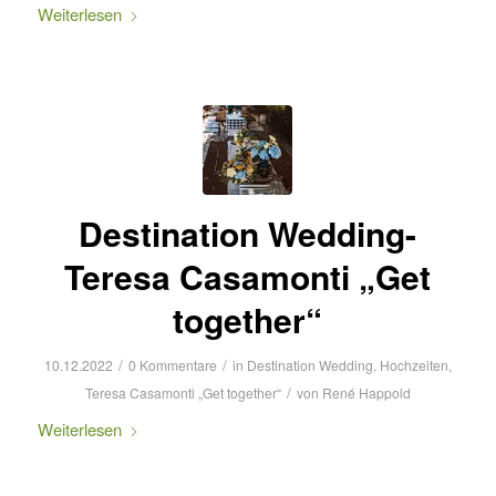
Weiterlesen
Destination Wedding-
Teresa Casamonti „Get
together“
/
/
10.12.2022
0 Kommentare
in
Destination Wedding
,
Hochzeiten
,
/
Teresa Casamonti „Get together“
von
René Happold
Weiterlesen