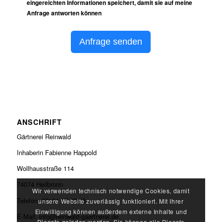
eingereichten Informationen speichert, damit sie auf meine
Anfrage antworten können
Anfrage senden
ANSCHRIFT
Gärtnerei Reinwald
Inhaberin Fabienne Happold
Wollhausstraße 114
74074 Heilbronn
Wir verwenden technisch notwendige Cookies, damit
Telefon: 07131 17 52 56
unsere Website zuverlässig funktioniert. Mit Ihrer
Einwilligung können außerdem externe Inhalte und
E-Mail: info@reinwald-gaertnerei.de
Dienste geladen werden. Sie können alle Dienste