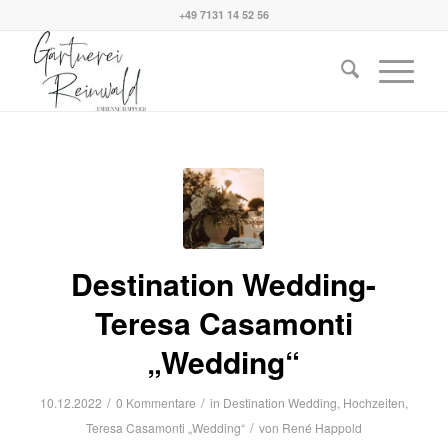
+49 7131 14 52 56
Destination Wedding-
Teresa Casamonti
„Wedding“
/
/
10.12.2022
0 Kommentare
in
Destination Wedding
,
Hochzeiten
,
/
Teresa Casamonti „Wedding“
von
René Happold