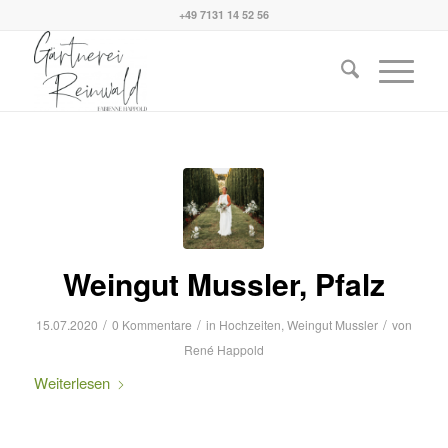
+49 7131 14 52 56
Weingut Mussler, Pfalz
/
/
/
15.07.2020
0 Kommentare
in
Hochzeiten
,
Weingut Mussler
von
René Happold
Weiterlesen