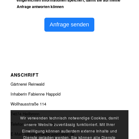
eingereichten Informationen speichert, damit sie auf meine
Anfrage antworten können
Anfrage senden
ANSCHRIFT
Gärtnerei Reinwald
Inhaberin Fabienne Happold
Wollhausstraße 114
74074 Heilbronn
Wir verwenden technisch notwendige Cookies, damit
Telefon: 07131 17 52 56
unsere Website zuverlässig funktioniert. Mit Ihrer
Einwilligung können außerdem externe Inhalte und
E-Mail: info@reinwald-gaertnerei.de
Dienste geladen werden. Sie können alle Dienste