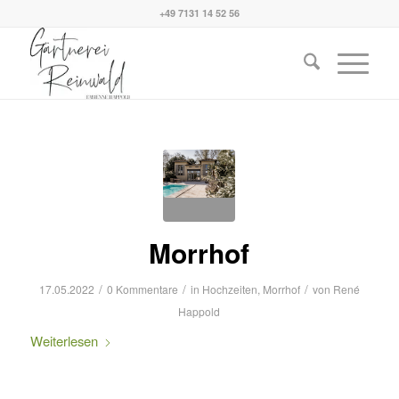
+49 7131 14 52 56
Morrhof
/
/
/
17.05.2022
0 Kommentare
in
Hochzeiten
,
Morrhof
von
René
Happold
Weiterlesen