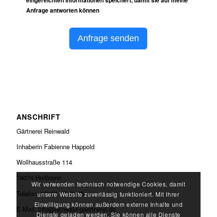
eingereichten Informationen speichert, damit sie auf meine
Anfrage antworten können
Anfrage senden
ANSCHRIFT
Gärtnerei Reinwald
Inhaberin Fabienne Happold
Wollhausstraße 114
74074 Heilbronn
Wir verwenden technisch notwendige Cookies, damit
Telefon: 07131 17 52 56
unsere Website zuverlässig funktioniert. Mit Ihrer
Einwilligung können außerdem externe Inhalte und
E-Mail: info@reinwald-gaertnerei.de
Dienste geladen werden. Sie können alle Dienste