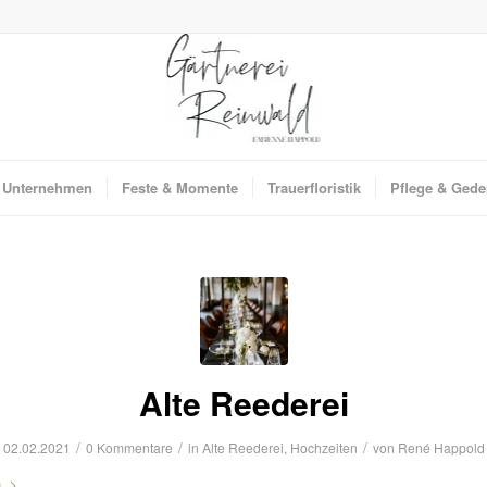
r Unternehmen
Feste & Momente
Trauerfloristik
Pflege & Gede
Alte Reederei
/
/
/
02.02.2021
0 Kommentare
in
Alte Reederei
,
Hochzeiten
von
René Happold
n